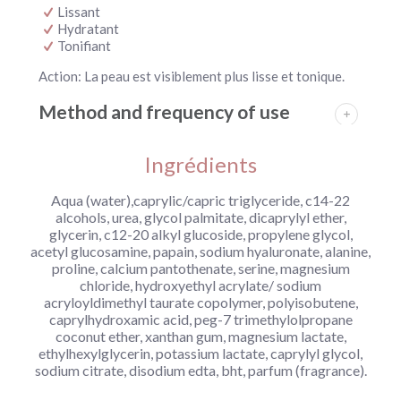
Lissant
Hydratant
Tonifiant
Action: La peau est visiblement plus lisse et tonique.
Method and frequency of use
Ingrédients
Aqua (water),caprylic/capric triglyceride, c14-22
alcohols, urea, glycol palmitate, dicaprylyl ether,
glycerin, c12-20 alkyl glucoside, propylene glycol,
acetyl glucosamine, papain, sodium hyaluronate, alanine,
proline, calcium pantothenate, serine, magnesium
chloride, hydroxyethyl acrylate/ sodium
acryloyldimethyl taurate copolymer, polyisobutene,
caprylhydroxamic acid, peg-7 trimethylolpropane
coconut ether, xanthan gum, magnesium lactate,
ethylhexylglycerin, potassium lactate, caprylyl glycol,
sodium citrate, disodium edta, bht, parfum (fragrance).