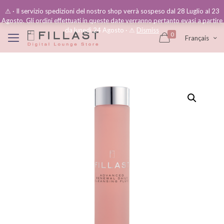
⚠︎ · Il servizio spedizioni del nostro shop verrà sospeso dal 28 Luglio al 23
Agosto. Gli ordini effettuati in queste date verranno pertanto evasi a partire
da lunedì 24 Agosto · ⚠︎
Dismiss
0
Français