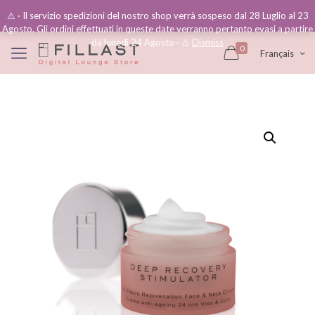
⚠︎ · Il servizio spedizioni del nostro shop verrà sospeso dal 28 Luglio al 23
Agosto. Gli ordini effettuati in queste date verranno pertanto evasi a partire
da lunedì 24 Agosto · ⚠︎
Dismiss
0
Français