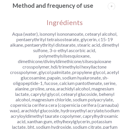
Method and frequency of use
Ingrédients
Aqua (water), isononyl isononanoate, cetearyl alcohol,
pentaerythrityl tetraisostearate, glycerin, c15-19
alkane, pentaerythrityl distearate, stearic acid, dimethyl
sulfone, 3-o-ethyl ascorbic acid,
polymethylsilsesquioxane,
dimethicone/divinyldimethicone/silsesquioxane
crosspolymer, hdi/trimethylol hexyllactone
crosspolymer, glycol palmitate, propylene glycol, acetyl
glucosamine, papain, sodium hyaluronate, sh-
oligopeptide-1, fucose, calcium pantothenate, serine,
alanine, proline, urea, arachidyl alcohol, magnesium
lactate, caprylyl glycol, cetearyl glucoside, behenyl
alcohol, magnesium chloride, sodium polyacrylate,
copernicia cerifera cera (copernicia cerifera (carnauba)
wax), arachidyl glucoside, hydroxyethyl acrylate/sodium
acryloyldimethyl taurate copolymer, caprylhydroxamic
acid, xanthan gum, ethylhexylglycerin, potassium
lactate, bht, sodium hydroxide, sodium citrate, parfum